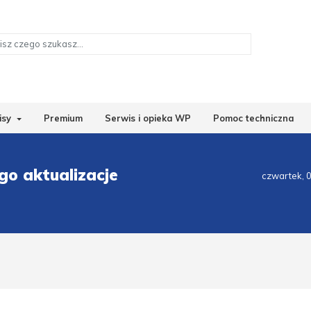
isy
Premium
Serwis i opieka WP
Pomoc techniczna
o aktualizacje
czwartek, 