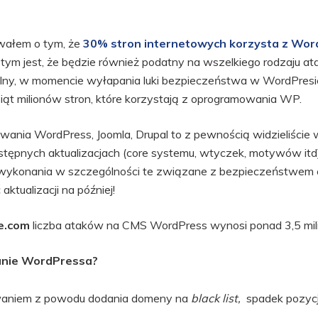
wałem o tym, że
30% stron internetowych korzysta z Wor
stym jest, że będzie również podatny na wszelkiego rodzaju at
lny, w momencie wyłapania luki bezpieczeństwa w WordPres
esiąt milionów stron, które korzystają z oprogramowania WP.
wania WordPress, Joomla, Drupal to z pewnością widzieliście w 
ostępnych aktualizacjach (core systemu, wtyczek, motywów itd).
wykonania w szczególności te związane z bezpieczeństwem cz
aktualizacji na później!
e.com
liczba ataków na CMS WordPress wynosi ponad 3,5 mili
anie WordPressa?
waniem z powodu dodania domeny na
black list,
spadek pozycj