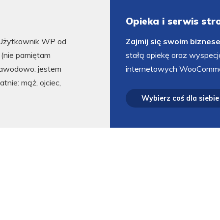
Opieka i serwis st
Użytkownik WP od
Zajmij się swoim biznes
5 (nie pamiętam
stałą opiekę oraz wyspecj
Zawodowo: jestem
internetowych WooComme
atnie: mąż, ojciec,
Wybierz coś dla siebie