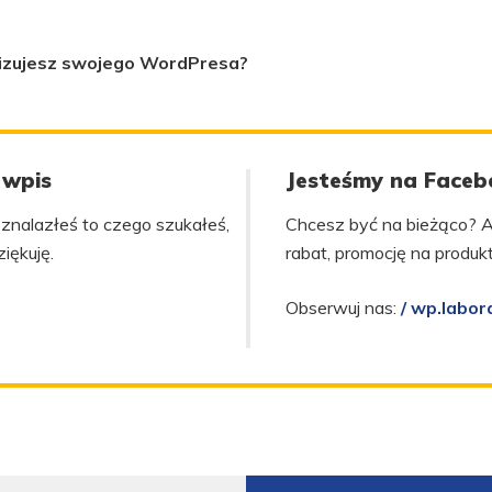
alizujesz swojego WordPresa?
 wpis
Jesteśmy na Faceb
s, znalazłeś to czego szukałeś,
Chcesz być na bieżąco? A
ziękuję.
rabat, promocję na produ
Obserwuj nas:
/ wp.labor