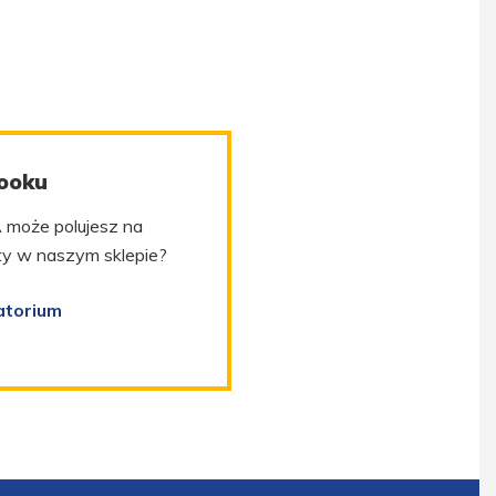
ooku
 może polujesz na
kty w naszym sklepie?
atorium