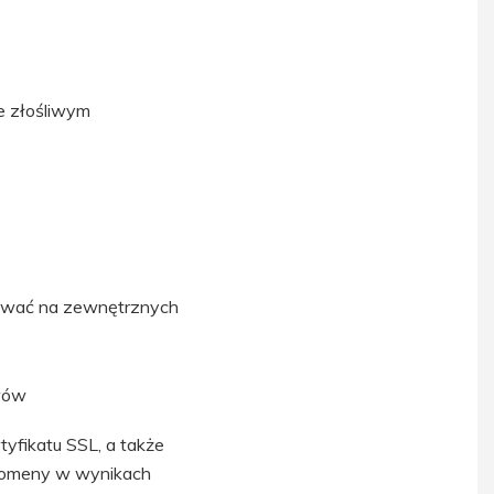
e złośliwym
wywać na zewnętrznych
wów
tyfikatu SSL, a także
 domeny w wynikach