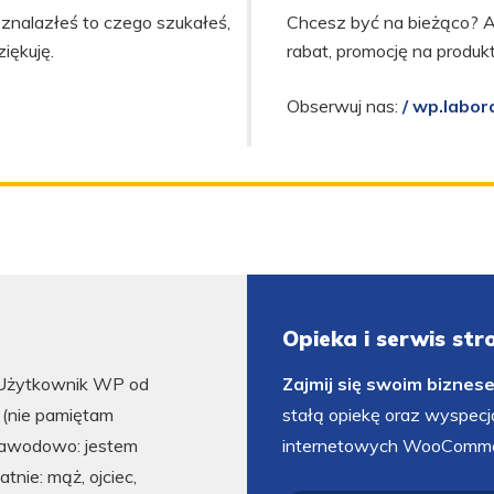
s, znalazłeś to czego szukałeś,
Chcesz być na bieżąco? A
ziękuję.
rabat, promocję na produ
Obserwuj nas:
/ wp.labor
Opieka i serwis st
Użytkownik WP od
Zajmij się swoim biznes
5 (nie pamiętam
stałą opiekę oraz wyspecj
Zawodowo: jestem
internetowych WooComme
atnie: mąż, ojciec,