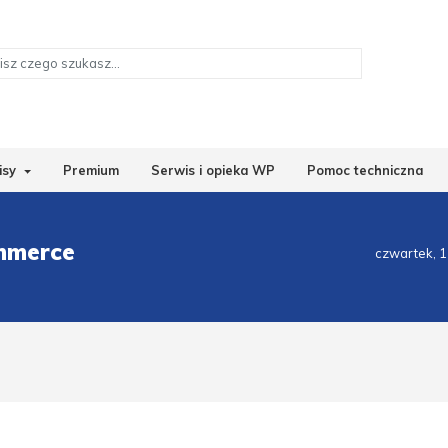
isy
Premium
Serwis i opieka WP
Pomoc techniczna
mmerce
czwartek, 1