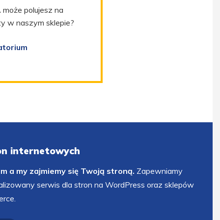
 może polujesz na
kty w naszym sklepie?
atorium
ron internetowych
em a my zajmiemy się Twoją stroną.
Zapewniamy
alizowany serwis dla stron na WordPress oraz sklepów
rce.