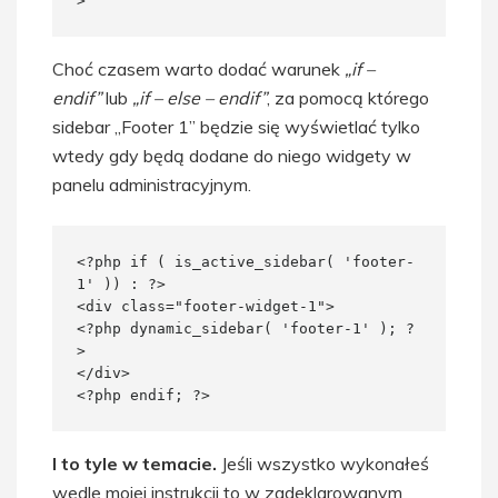
>
Choć czasem warto dodać warunek
„if –
endif”
lub
„if – else – endif”
, za pomocą którego
sidebar „Footer 1” będzie się wyświetlać tylko
wtedy gdy będą dodane do niego widgety w
panelu administracyjnym.
<?php if ( is_active_sidebar( 'footer-
1' )) : ?>

<div class="footer-widget-1">

<?php dynamic_sidebar( 'footer-1' ); ?
>

</div>

<?php endif; ?>
I to tyle w temacie.
Jeśli wszystko wykonałeś
wedle mojej instrukcji to w zadeklarowanym