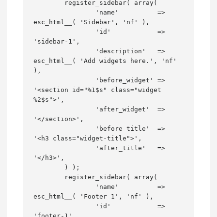
	register_sidebar( array(

		'name'          => 
esc_html__( 'Sidebar', 'nf' ),

		'id'            => 
'sidebar-1',

		'description'   => 
esc_html__( 'Add widgets here.', 'nf' 
),

		'before_widget' => 
'<section id="%1$s" class="widget 
%2$s">',

		'after_widget'  => 
'</section>',

		'before_title'  => 
'<h3 class="widget-title">',

		'after_title'   => 
'</h3>',

	) );

	register_sidebar( array(

		'name'          => 
esc_html__( 'Footer 1', 'nf' ),

		'id'            => 
'footer-1',
