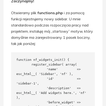
Zaczynajmy!
Otwieramy plik
functions.php
i za pomocą
funkcji rejestrujemy nowy sidebar. U mnie
standardowo podczas rozpoczęcia pracy nad
projektem, instaluję mój „startowy” motyw, który
domyślnie ma zarejestrowany 1 pasek boczny,
tak jak poniżej:
function nf_widgets_init() {

	register_sidebar( array(

		'name'          => 
esc_html__( 'Sidebar', 'nf' ),

		'id'            => 
'sidebar-1',

		'description'   => 
esc_html__( 'Add widgets here.', 'nf' 
),

		'before_widget' => 