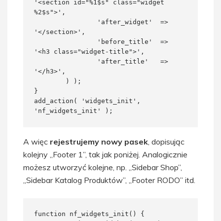
'<section id="%1$s" class="widget 
%2$s">',

		'after_widget'  => 
'</section>',

		'before_title'  => 
'<h3 class="widget-title">',

		'after_title'   => 
'</h3>',

	) );

}

add_action( 'widgets_init', 
'nf_widgets_init' );
A więc
rejestrujemy nowy pasek
, dopisując
kolejny „Footer 1”, tak jak poniżej. Analogicznie
możesz utworzyć kolejne, np. „Sidebar Shop”,
„Sidebar Katalog Produktów”, „Footer RODO” itd.
function nf_widgets_init() {
