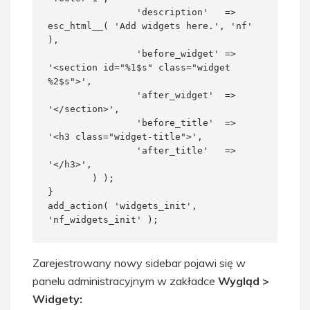
		'description'   => 
esc_html__( 'Add widgets here.', 'nf' 
),

		'before_widget' => 
'<section id="%1$s" class="widget 
%2$s">',

		'after_widget'  => 
'</section>',

		'before_title'  => 
'<h3 class="widget-title">',

		'after_title'   => 
'</h3>',

	) );

}

add_action( 'widgets_init', 
'nf_widgets_init' );
Zarejestrowany nowy sidebar pojawi się w
panelu administracyjnym w zakładce
Wygląd >
Widgety: