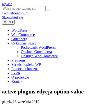
wp-lab
/ wp.laboratorium
Skontaktuj się
MENU
WordPress
WooCommerce
Gutenberg
Cykliczne wpisy
Podręcznik WordPressa
Obsługa Gutenberga
Obsługa WooCommerce
Premium
Serwis i opieka WP
Pomoc techniczna
Sklep
O projekcie
Kontakt
active plugins edycja option value
piątek, 13 września 2019