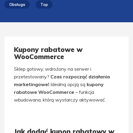
Obsługa
Top
Kupony rabatowe w
WooCommerce
Sklep gotowy, wdrożony na serwer i
przetestowany?
Czas rozpocząć działania
marketingowe!
Idealną opcją są
kupony
rabatowe WooCommerce
– funkcja
wbudowana, którą wystarczy aktywować.
Jak dodać kupon rabatowy w