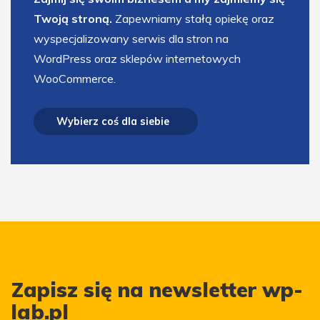
Twoją stroną.
Zapewniamy stałą opiekę oraz
wyspecjalizowany serwis dla stron na
WordPress oraz sklepów internetowych
WooCommerce.
Wybierz coś dla siebie
Zapisz się na newsletter wp-
lab.pl