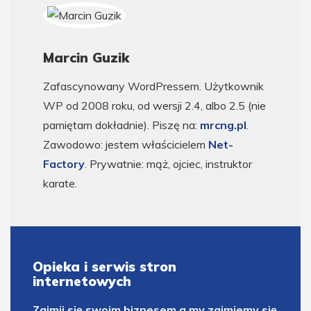
Marcin Guzik
Zafascynowany WordPressem. Użytkownik
WP od 2008 roku, od wersji 2.4, albo 2.5 (nie
pamiętam dokładnie). Piszę na:
mrcng.pl
.
Zawodowo: jestem właścicielem
Net-
Factory
. Prywatnie: mąż, ojciec, instruktor
karate.
Opieka i serwis stron
internetowych
Zajmij się swoim biznesem a my zajmiemy się