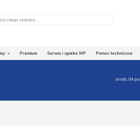
isy
Premium
Serwis i opieka WP
Pomoc techniczna
środa, 04 pa