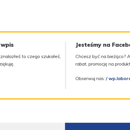
 wpis
Jesteśmy na Faceb
s, znalazłeś to czego szukałeś,
Chcesz być na bieżąco? A
ziękuję.
rabat, promocję na produ
Obserwuj nas:
/ wp.labor