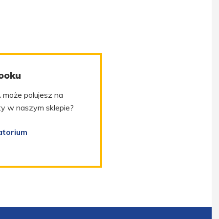
ooku
 może polujesz na
kty w naszym sklepie?
atorium