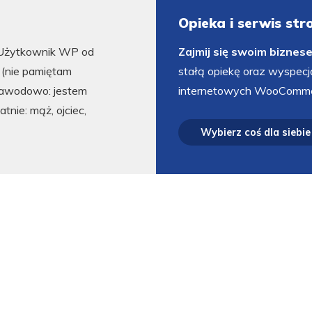
Opieka i serwis st
Użytkownik WP od
Zajmij się swoim biznes
5 (nie pamiętam
stałą opiekę oraz wyspecj
Zawodowo: jestem
internetowych WooComme
atnie: mąż, ojciec,
Wybierz coś dla siebie