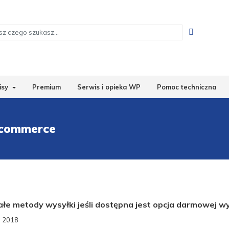
isy
Premium
Serwis i opieka WP
Pomoc techniczna
ocommerce
ałe metody wysyłki jeśli dostępna jest opcja darmowej
a 2018