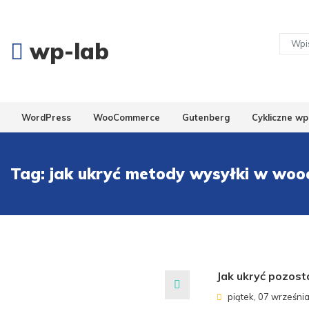
wp-lab
WordPress
WooCommerce
Gutenberg
Cykliczne wp
Tag:
jak ukryć metody wysyłki w wo
Jak ukryć pozost
piątek, 07 wrześni