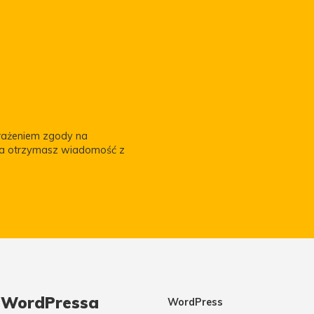
yrażeniem zgody na
za otrzymasz wiadomość z
m WordPressa
WordPress