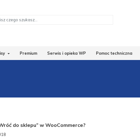
isy
Premium
Serwis i opieka WP
Pomoc techniczna
k „Wróć do sklepu” w WooCommerce?
2018