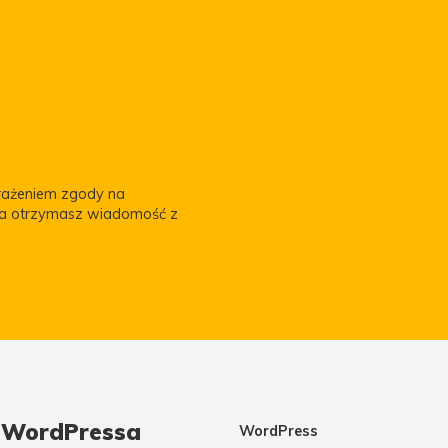
yrażeniem zgody na
za otrzymasz wiadomość z
m WordPressa
WordPress